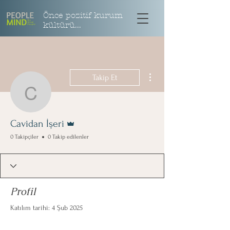
Önce pozitif kurum
kültürü...
Diğer Eylemler
Takip Et
Cavidan İşeri
Admin
Cavidan İşeri
0 Takipçiler
0 Takip edilenler
Profil
Katılım tarihi: 4 Şub 2025