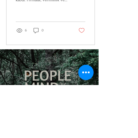
üretkenlik artışı sağlamak için
AI teknolojilerini...
6
0
Haydi Tanışalım!
E-posta:
peoplemind@peoplemind-hr.com
Tel: (+90)
5469763105
Adı
Soyadı