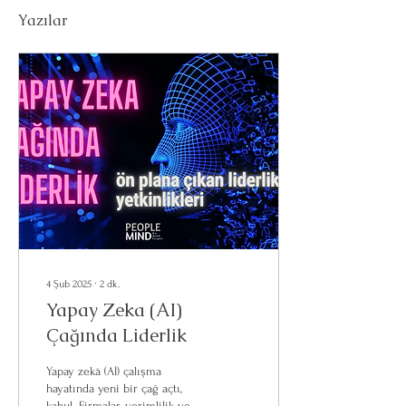
Yazılar
4 Şub 2025
∙
2
dk.
Yapay Zeka (AI)
Çağında Liderlik
Yapay zekâ (AI) çalışma
hayatında yeni bir çağ açtı,
kabul. Firmalar, verimlilik ve