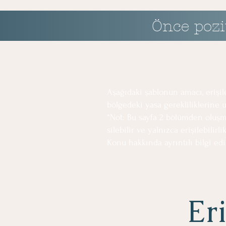
Önce pozi
Aşağıdaki şablonun amacı, erişil
bölgedeki yasa gerekliliklerin
*Not: Bu sayfa 2 bölümden oluşm
silebilir ve yalnızca erişilebilir
Konu hakkında ayrıntılı bilgi e
Eri