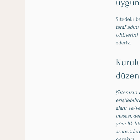
uygun
Sitedeki be
taraf adını 
URL'lerini 
ederiz.
Kurulu
düzen
[Sitenizin
erişilebil
alanı ve/v
masası, der
yönelik hiz
asansörlerd
gerekir.]