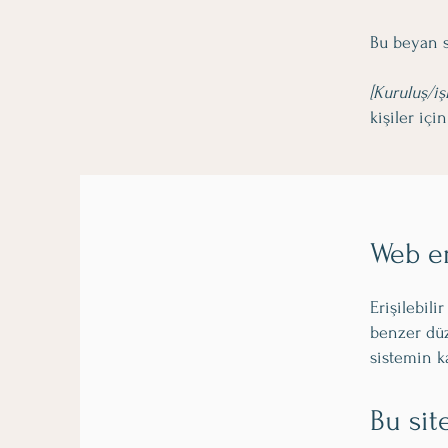
Bu beyan 
[Kuruluş/iş
kişiler içi
Web er
Erişilebili
benzer düz
sistemin ka
Bu sit