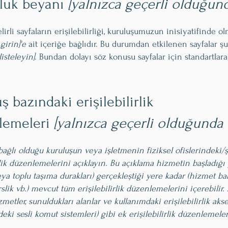
luk beyanı
[yalnızca geçerli olduğun
lirli sayfaların erişilebilirliği, kuruluşumuzun inisiyatifinde 
girin]'e
ait içeriğe bağlıdır. Bu durumdan etkilenen sayfalar şu
listeleyin]
. Bundan dolayı söz konusu sayfalar için standartla
ş bazındaki erişilebilirlik
lemeleri
[yalnızca geçerli olduğunda 
 bağlı olduğu kuruluşun veya işletmenin fiziksel ofislerindeki/
irlik düzenlemelerini açıklayın. Bu açıklama hizmetin başladığı 
eya toplu taşıma durakları) gerçekleştiği yere kadar (hizmet ba
slik vb.) mevcut tüm erişilebilirlik düzenlemelerini içerebilir. 
metler, sunuldukları alanlar ve kullanımdaki erişilebilirlik akses
eki sesli komut sistemleri) gibi ek erişilebilirlik düzenlemeler