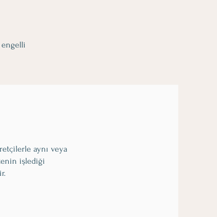
) engelli
aretçilerle aynı veya
enin işlediği
r.