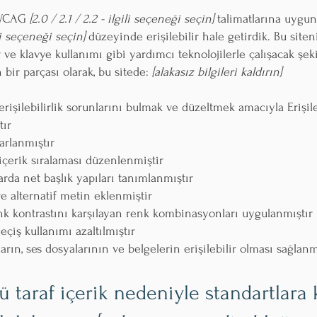
 WCAG
[2.0 / 2.1 / 2.2 - ilgili seçeneği seçin]
talimatlarına uygun
i seçeneği seçin]
düzeyinde erişilebilir hale getirdik. Bu siten
 ve klavye kullanımı gibi yardımcı teknolojilerle çalışacak şeki
bir parçası olarak, bu sitede:
[alakasız bilgileri kaldırın]
erişilebilirlik sorunlarını bulmak ve düzeltmek amacıyla Erişile
tır
yarlanmıştır
 içerik sıralaması düzenlenmiştir
arda net başlık yapıları tanımlanmıştır
e alternatif metin eklenmiştir
nk kontrastını karşılayan renk kombinasyonları uygulanmıştır
eçiş kullanımı azaltılmıştır
rın, ses dosyalarının ve belgelerin erişilebilir olması sağlanm
 taraf içerik nedeniyle standartlara 