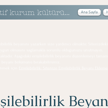
tif kurum kültürü...
Ana Sayfa
ebilirlik beyanını yazarken size yardımcı olmaktır. Sitenizde
e uygun olmasını sağlamakla sorumlu olduğunuzu unutmayın.
aktadır. Aşağıdaki erişilebilirlik beyanını düzenlemeyi tama
lik beyanı bölümünü bırakabilirsiniz.
dinmek için
Erişilebilirlik: Sitenize Erişilebilirlik Beyanı Ekleme
şilebilirlik Beyan