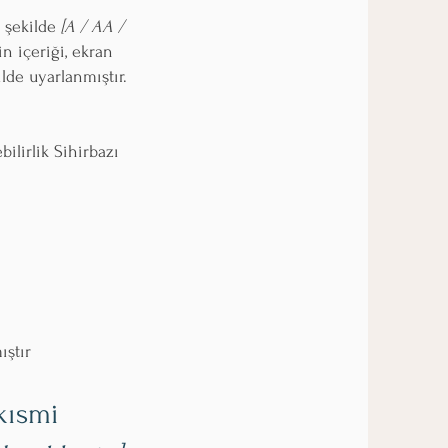
 şekilde
[A / AA /
in içeriği, ekran
lde uyarlanmıştır.
bilirlik Sihirbazı
ıştır
kısmi