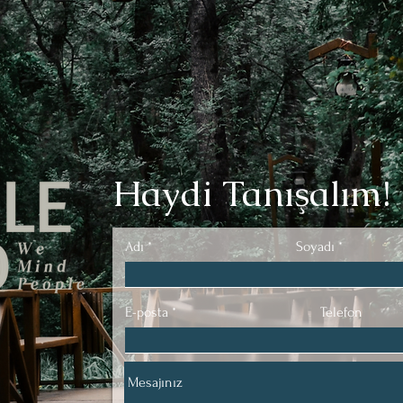
Haydi Tanışalım!
Adı
Soyadı
E-posta
Telefon