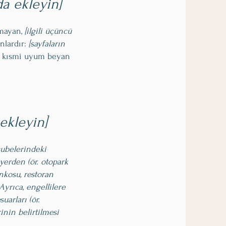
da ekleyin]
olmayan,
[ilgili üçüncü
nlardır:
[sayfaların
ra kısmi uyum beyan
ekleyin]
şubelerindeki
yerden (ör. otopark
nkosu, restoran
Ayrıca, engellilere
uarları (ör.
inin belirtilmesi