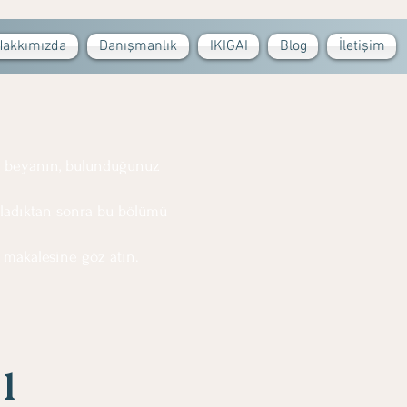
Hakkımızda
Danışmanlık
IKIGAI
Blog
İletişim
ki beyanın, bulunduğunuz
mladıktan sonra bu bölümü
makalesine göz atın.
ı