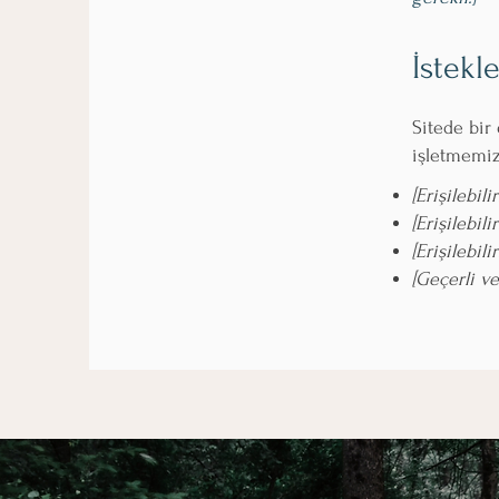
İstekl
Sitede bir 
işletmemizi
[Erişilebil
[Erişilebil
[Erişilebil
[Geçerli ve