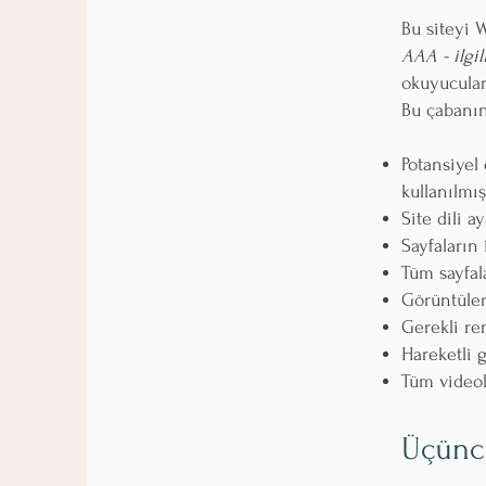
Bu siteyi
AAA - ilgil
okuyucular
Bu çabanın 
Potansiyel 
kullanılmış
Site dili a
Sayfaların
Tüm sayfal
Görüntüler
Gerekli re
Hareketli g
Tüm videola
Üçüncü